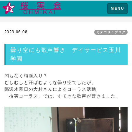
Toggle
MENU
navigation
2023.06.08
カテゴリ：ブログ
曇り空にも歌声響き デイサービス玉川
学園
間もなく梅雨入り？
むしむしと汗ばむような曇り空でしたが、
隔週木曜日の大村さんによるコーラス活動
「桜実コーラス」では、すてきな歌声が響きました。