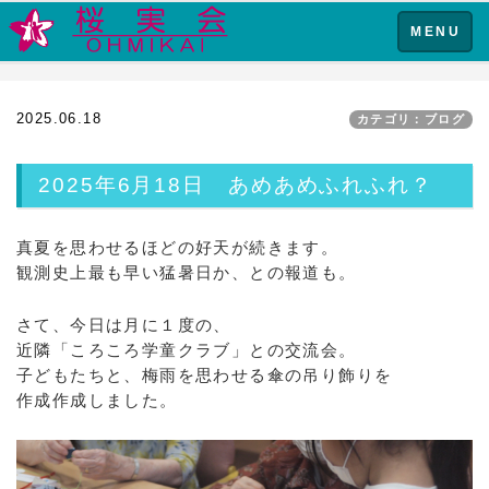
Toggle
MENU
navigation
2025.06.18
カテゴリ：ブログ
2025年6月18日 あめあめふれふれ？
真夏を思わせるほどの好天が続きます。
観測史上最も早い猛暑日か、との報道も。
さて、今日は月に１度の、
近隣「ころころ学童クラブ」との交流会。
子どもたちと、梅雨を思わせる傘の吊り飾りを
作成作成しました。