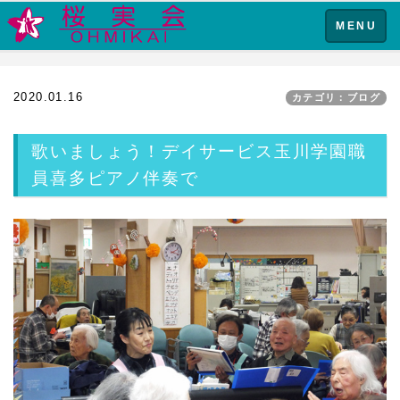
Toggle
MENU
navigation
2020.01.16
カテゴリ：ブログ
歌いましょう！デイサービス玉川学園職
員喜多ピアノ伴奏で