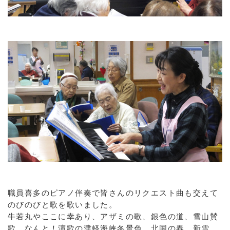
職員喜多のピアノ伴奏で皆さんのリクエスト曲も交えて
のびのびと歌を歌いました。
牛若丸やここに幸あり、アザミの歌、銀色の道、雪山賛
歌、なんと！演歌の津軽海峡冬景色、北国の春、新雪、