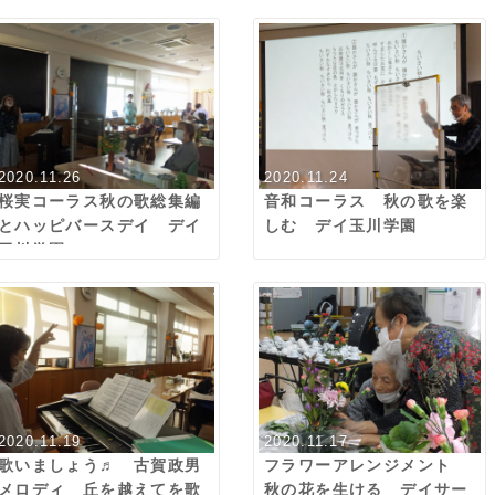
2020.11.26
2020.11.24
桜実コーラス秋の歌総集編
音和コーラス 秋の歌を楽
とハッピバースデイ デイ
しむ デイ玉川学園
玉川学園
2020.11.19
2020.11.17
歌いましょう♬ 古賀政男
フラワーアレンジメント
メロディ 丘を越えてを歌
秋の花を生ける デイサー