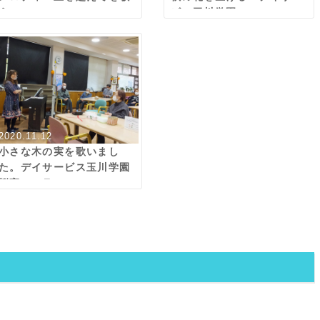
う。
ビス玉川学園
2020.11.12
小さな木の実を歌いまし
た。デイサービス玉川学園
桜実コーラス