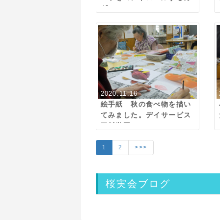
ギ
2020.11.16
絵手紙 秋の食べ物を描い
てみました。デイサービス
玉川学園
1
2
>>>
桜実会ブログ