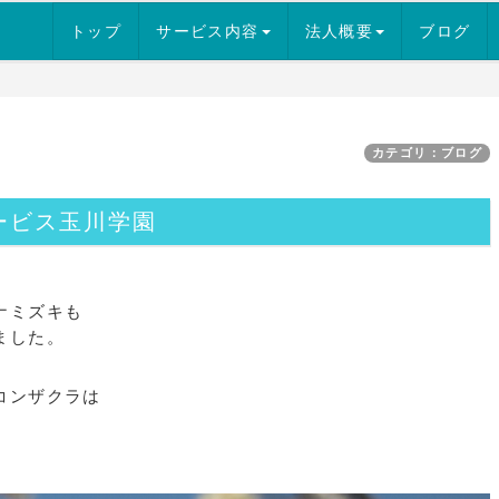
トップ
サービス内容
法人概要
ブログ
カテゴリ：ブログ
ービス玉川学園
ナミズキも
ました。
コンザクラは
。