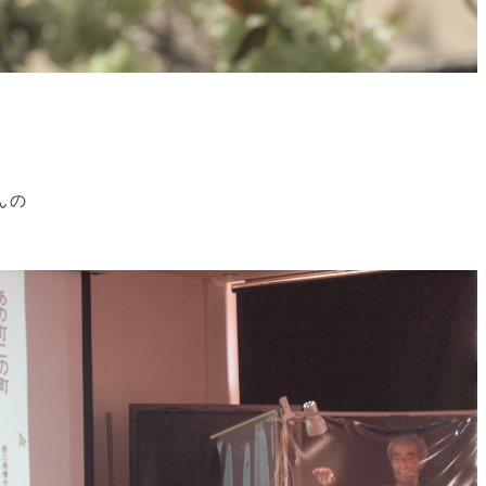
、
。
んの