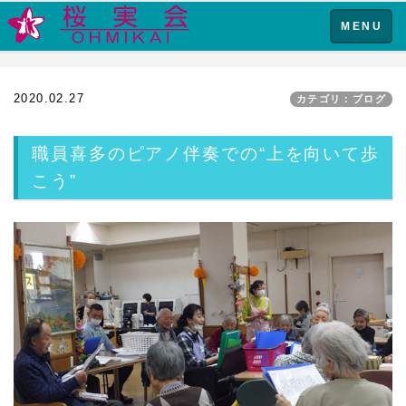
Toggle
MENU
navigation
2020.02.27
カテゴリ：ブログ
職員喜多のピアノ伴奏での“上を向いて歩
こう”