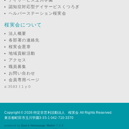
デイサービス玉川学園
認知症対応型デイサービスくつろぎ
ヘルパーステーション桜実会
桜実会について
法人概要
各部署の連絡先
桜実会憲章
地域貢献活動
アクセス
職員募集
お問い合わせ
会員専用ページ
a:3583 t:1 y:0
Copyright © 2026
特定非営利活動法人 桜実会
All Rights Reserved.
東京都町田市玉川学園3-35-1 042-710-3370
powered by
Quick Homepage Maker
7.3.9